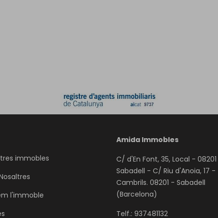
Amida Immobles
stres immobles
C/ d'En Font, 35, Local - 08201
Sabadell - C/ Riu d'Anoia, 17 
Nosaltres
Cambrils. 08201 - Sabadell
(Barcelona)
em l'immoble
es
Telf.: 937481132