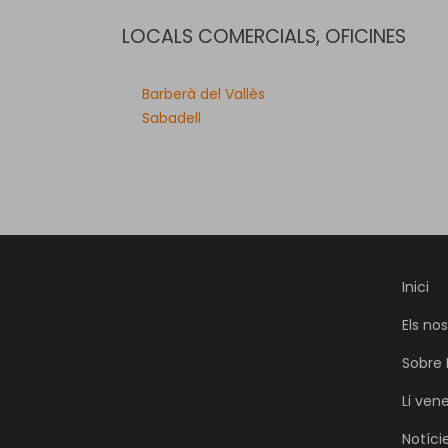
LOCALS COMERCIALS, OFICINES
Barberà del Vallès
Sabadell
Inici
Els no
Sobre 
Li ven
Notíci