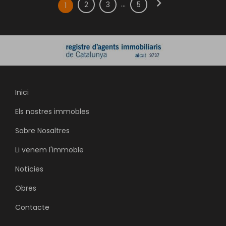
chevron_right
...
2
3
5
1
Inici
Els nostres immobles
Sobre Nosaltres
Li venem l'immoble
Notícies
Obres
Contacte