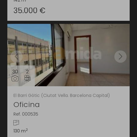
142 m
35.000 €
30
2
El Barri Gòtic (Ciutat Vella. Barcelona Capital)
Oficina
Ref. 000535
2
130 m