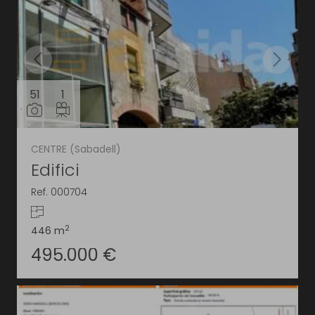
51
1
CENTRE (Sabadell)
Edifici
Ref. 000704
2
446 m
495.000 €