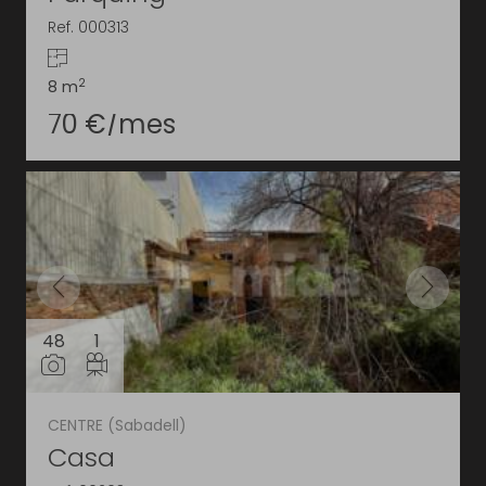
Ref. 000313
2
8 m
70 €/mes
48
1
CENTRE (Sabadell)
Casa