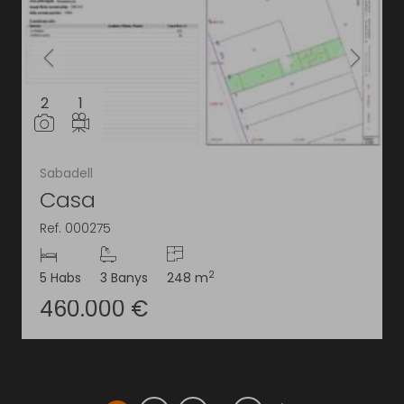
2
1
Sabadell
Casa
Ref. 000275
2
5 Habs
3 Banys
248 m
460.000 €