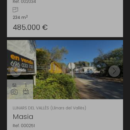
Ref. 002034
2
234 m
485.000 €
51
1
LLINARS DEL VALLÈS (Llinars del Vallès)
Masia
Ref. 000251