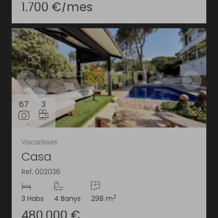
1.700 €/mes
67
3
Vacarisses
Casa
Ref. 002036
2
3 Habs
4 Banys
298 m
480.000 €