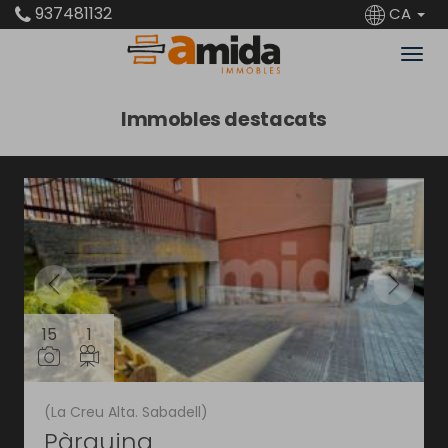
937481132
CA
Immobles destacats
15
1
(La Creu Alta. Sabadell)
Pàrquing