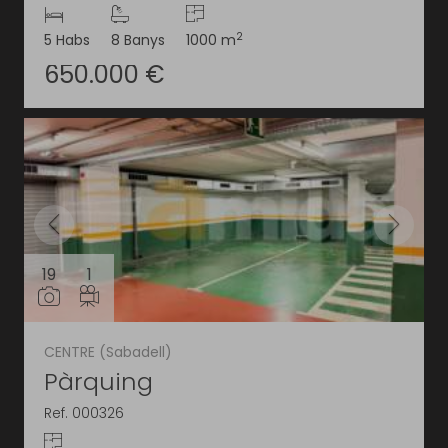
2
5 Habs
8 Banys
1000 m
650.000 €
19
1
CENTRE (Sabadell)
Pàrquing
Ref. 000326