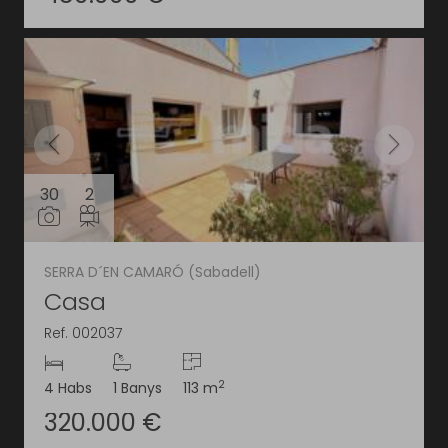
30
2
SERRA D´EN CAMARÓ (Sabadell)
Casa
Ref. 002037
2
4 Habs
1 Banys
113 m
320.000 €